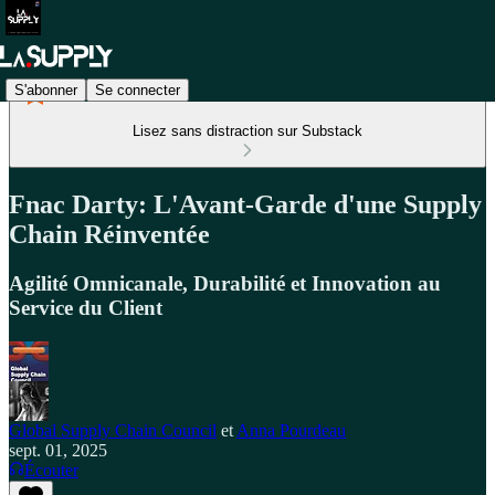
S'abonner
Se connecter
Lisez sans distraction sur Substack
Fnac Darty: L'Avant-Garde d'une Supply
Chain Réinventée
Agilité Omnicanale, Durabilité et Innovation au
Service du Client
Global Supply Chain Council
et
Anna Pourdeau
sept. 01, 2025
Écouter