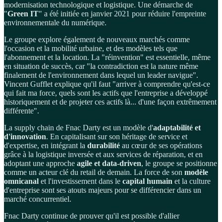
modernisation technologique et logistique. Une démarche de
"
Green IT
" a été initiée en janvier 2021 pour réduire l'empreinte
environnementale du numérique.
Le groupe explore également de nouveaux marchés comme
l'occasion et la mobilité urbaine, et des modèles tels que
l'abonnement et la location. La "réinvention" est essentielle, même
en situation de succès, car "la contradiction est la nature même
finalement de l'environnement dans lequel un leader navigue".
Vincent Gufflet explique qu'il faut "arriver à comprendre qu'est-ce
qui fait ma force, quels sont les actifs que l'entreprise a développé
historiquement et de projeter ces actifs là... d'une façon extrêmement
différente".
La supply chain de Fnac Darty est un modèle d'
adaptabilité et
d'innovation
. En capitalisant sur son héritage de service et
d'expertise, en intégrant la
durabilité
au cœur de ses opérations
grâce à la logistique inversée et aux services de réparation, et en
adoptant une approche
agile et data-driven
, le groupe se positionne
comme un acteur clé du retail de demain. La force de son
modèle
omnicanal
et l'investissement dans le
capital humain
et la culture
d'entreprise sont ses atouts majeurs pour se différencier dans un
marché concurrentiel.
Fnac Darty continue de prouver qu'il est possible d'allier