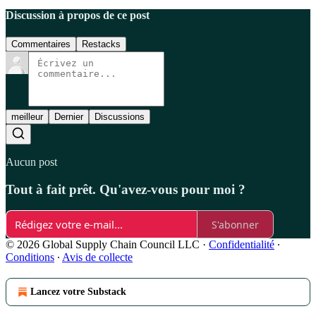
Discussion à propos de ce post
Commentaires
Restacks
meilleur
Dernier
Discussions
Aucun post
Tout à fait prêt. Qu'avez-vous pour moi ?
S'abonner
© 2026 Global Supply Chain Council LLC
·
Confidentialité
∙
Conditions
∙
Avis de collecte
Lancez votre Substack