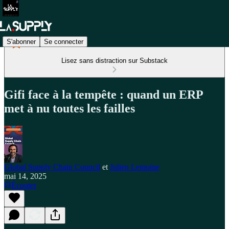
S'abonner
Se connecter
Lisez sans distraction sur Substack
Gifi face à la tempête : quand un ERP
met à nu toutes les failles
Global Supply Chain Council
et
Julien Lemoine
mai 14, 2025
Écouter