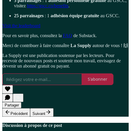
5 parrainages
: 1
adhésion personnelle gratuite
au GSCC,
visitez
https://gscc.co/benefits
.
25 parrainages
: 1
adhésion équipe gratuite
au GSCC.
Visit the leaderboard
Pour en savoir plus, consultez la
FAQ
de Substack.
Merci de contribuer à faire connaître
La Supply
autour de vous ! 🙌
La Supply est une publication soutenue par les lecteurs. Pour
recevoir de nouveaux posts et soutenir mon travail, envisagez de
devenir un abonné gratuit ou payant.
S'abonner
Partager
Précédent
Suivant
Discussion à propos de ce post