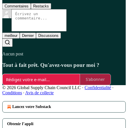
Commentaires
Restacks
meilleur
Dernier
Discussions
Aucun post
Tout à fait prêt. Qu'avez-vous pour moi ?
S'abonner
© 2026 Global Supply Chain Council LLC
·
Confidentialité
∙
Conditions
∙
Avis de collecte
Lancez votre Substack
Obtenir l’appli