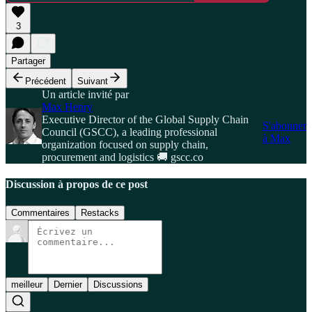
3
Partager
Précédent
Suivant
Un article invité par
Max Henry
Executive Director of the Global Supply Chain
S'abonner
Council (GSCC), a leading professional
à Max
organization focused on supply chain,
procurement and logistics 🚚 gscc.co
Discussion à propos de ce post
Commentaires
Restacks
meilleur
Dernier
Discussions