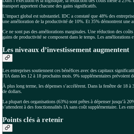
Dans l’exécution et la logistique, la réduction des coûts mène à 25%. L
transport apportent chacune des gains significatifs.
L’impact global est substantiel. IDC a constaté que 48% des entrepr
une amélioration de la productivité de 10%. Et 35% démontrent une am
Ce ne sont pas des améliorations marginales. Une réduction des coûts
gains de productivité se composent dans le temps. Les améliorations e
Les niveaux d’investissement augmentent
Les entreprises soutiennent ces bénéfices avec des capitaux significat
l’IA dans les 12 à 18 prochains mois. 9% supplémentaires prévoient de
À plus long terme, les dépenses s’accélèrent. Dans la fenêtre de 18 à 
de dollars.
La plupart des organisations (63%) sont prêtes à dépenser jusqu’à 20
s’attendent à des fonctionnalités IA sans coût supplémentaire. Les ent
Points clés à retenir