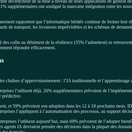
mme déclencheur de la mise à niveau de leurs applications de gestion d
 41% supplémentaires ont souligné la mauvaise intégration entre les nou
ement rapportent que l’informatique héritée continue de freiner leur ré
ards de transport, les livraisons imprévisibles et les schémas de demande 
ité des coûts au détriment de la résilience (35% l’admettent) se retrouve
comment répondre efficacement.
ns
les chaînes d’approvisionnement : l’IA traditionnelle et l’apprentissage 
reprises l’utilisent déjà. 26% supplémentaires prévoient de l’implémen
 prédictive.
isent, et 59% prévoient son adoption dans les 12 à 18 prochains mois. ID
prises l’appliquent à l’automatisation des processus, au support décisi
treprises l’utilisent aujourd’hui, mais 69% prévoient de l’adopter bien
es agents IA devraient prendre des décisions dans la plupart des domai
r des humains.