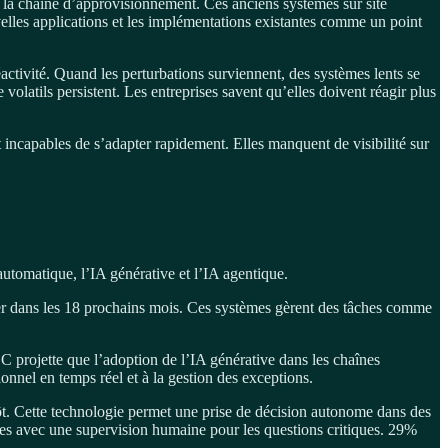
e la chaîne d’approvisionnement. Ces anciens systèmes sur site
velles applications et les implémentations existantes comme un point
activité. Quand les perturbations surviennent, des systèmes lents se
volatils persistent. Les entreprises savent qu’elles doivent réagir plus
nt incapables de s’adapter rapidement. Elles manquent de visibilité sur
automatique, l’IA générative et l’IA agentique.
ter dans les 18 prochains mois. Ces systèmes gèrent des tâches comme
C projette que l’adoption de l’IA générative dans les chaînes
onnel en temps réel et à la gestion des exceptions.
tôt. Cette technologie permet une prise de décision autonome dans des
nes avec une supervision humaine pour les questions critiques. 29%