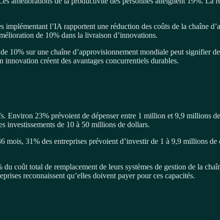
es améliorations de la productivité des personnes atteignent 19%. La rédu
ises implémentant l’IA rapportent une réduction des coûts de la chaîn
élioration de 10% dans la livraison d’innovations.
 de 10% sur une chaîne d’approvisionnement mondiale peut signifier des
n innovation créent des avantages concurrentiels durables.
ifs. Environ 23% prévoient de dépenser entre 1 million et 9,9 millions d
s investissements de 10 à 50 millions de dollars.
36 mois, 31% des entreprises prévoient d’investir de 1 à 9,9 millions de
% du coût total de remplacement de leurs systèmes de gestion de la ch
reprises reconnaissent qu’elles doivent payer pour ces capacités.