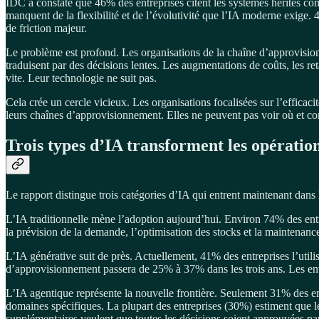
IDC a constaté que 46% des entreprises citent les systèmes hérités co
manquent de la flexibilité et de l’évolutivité que l’IA moderne exige.
de friction majeur.
Le problème est profond. Les organisations de la chaîne d’approvisionn
traduisent par des décisions lentes. Les augmentations de coûts, les ret
vite. Leur technologie ne suit pas.
Cela crée un cercle vicieux. Les organisations focalisées sur l’efficac
leurs chaînes d’approvisionnement. Elles ne peuvent pas voir où et 
Trois types d’IA transforment les opératio
Le rapport distingue trois catégories d’IA qui entrent maintenant dans 
L’IA traditionnelle mène l’adoption aujourd’hui. Environ 74% des ent
la prévision de la demande, l’optimisation des stocks et la maintenance
L’IA générative suit de près. Actuellement, 41% des entreprises l’util
d’approvisionnement passera de 25% à 37% dans les trois ans. Les entre
L’IA agentique représente la nouvelle frontière. Seulement 31% des en
domaines spécifiques. La plupart des entreprises (30%) estiment que l
supplémentaires veulent que toutes les décisions soient approuvées pa