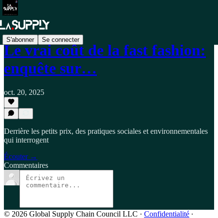
S'abonner
Se connecter
Le vrai coût de la fast fashion:
enquête sur…
oct. 20, 2025
Derrière les petits prix, des pratiques sociales et environnementales
qui interrogent
Écouter →
Commentaires
© 2026 Global Supply Chain Council LLC
·
Confidentialité
∙