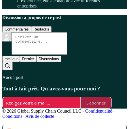
d’expérience, elle a collaboré avec differentes
entreprises.
Discussion à propos de ce post
Commentaires
Restacks
meilleur
Dernier
Discussions
Aucun post
Tout à fait prêt. Qu'avez-vous pour moi ?
S'abonner
© 2026 Global Supply Chain Council LLC
·
Confidentialité
∙
Conditions
∙
Avis de collecte