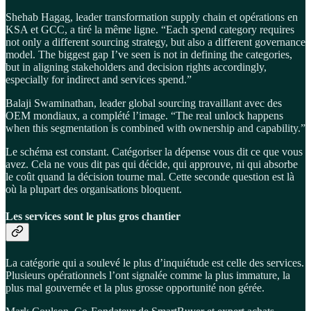
Shehab Hagag, leader transformation supply chain et opérations en
KSA et GCC, a tiré la même ligne. “Each spend category requires
not only a different sourcing strategy, but also a different governance
model. The biggest gap I’ve seen is not in defining the categories,
but in aligning stakeholders and decision rights accordingly,
especially for indirect and services spend.”
Balaji Swaminathan, leader global sourcing travaillant avec des
OEM mondiaux, a complété l’image. “The real unlock happens
when this segmentation is combined with ownership and capability.”
Le schéma est constant. Catégoriser la dépense vous dit ce que vous
avez. Cela ne vous dit pas qui décide, qui approuve, ni qui absorbe
le coût quand la décision tourne mal. Cette seconde question est là
où la plupart des organisations bloquent.
Les services sont le plus gros chantier
La catégorie qui a soulevé le plus d’inquiétude est celle des services.
Plusieurs opérationnels l’ont signalée comme la plus immature, la
plus mal gouvernée et la plus grosse opportunité non gérée.