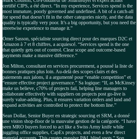
Mark Coulson, Co-Fondateur de SmartBuyer et expert achats
certifié CIPS, a été direct. “In my experience, Services spend is the
most immature, poorly governed and undefined. A bit of a catch-all
for spend that doesn’t fit in the other categories nicely, and the data
quality is typically very poor. It’s a big opportunity, but you need the
streetwise experience to manage it.”
Omer Sasson, spécialiste sourcing direct pour des marques D2C et
Amazon à 7 et 8 chiffres, a acquiescé. “Services spend is the one
that quietly gets out of control. Clear scope and outcome-based
payments make a massive difference.”
Jon Milton, consultant en services procurement, a poussé la liste de
bonnes pratiques plus loin. Au-delà des scopes clairs et des
paiements aux jalons, il a argumenté pour “enable competition” et
“ensure effective project governance.” Sa logique: “If, as McKinsey
make us believe, c70% of projects fail, helping line managers to
collaborate effectively with suppliers on projects post go-live is
surely value-adding. Plus, it ensures variation orders and land and
expand activities are controlled to protect the bottom line.”
Sean Dollar, Senior Buyer en strategic sourcing et SRM, a donné
une vision shop-floor de la mauvaise gestion de la catégorie. “I have
seen MRO buyers forced to act like a Swiss Army knife while
juggling office supplies, CapEx projects, and even a few direct
material accounts. This creates massive P&L blind spots.” Son