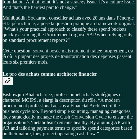
foundation. At that point, it’s not a strategy issue. It’s a culture issue.
And that’s the hardest part to change.”
Muhibuddin Soekarno, conseiller achats avec 20 ans dans l’énergie
et la pétrochimie, a posé la question pratique au framework original.
“What’s your practical approach to classify these spend buckets
quickly assuming the Procurement org use SAP when relying only
on standard procurement reports?”
Cette question, souvent posée mais rarement traitée proprement, est
là où la plupart des projets de transformation des dépenses passent
leurs six premiers mois.
Le pro des achats comme architecte financier
Bishowjuti Bhattacharjee, professionnel achats stratégiques et
chartered MCIPS, a élargi la description du rôle. “A modern
procurement professional acts as a Financial Architect of the
business cycle too. Beyond simple sourcing, managing categories,
they strategically manage the Cash Conversion Cycle to ensure the
organisation’s ‘metabolism’ remains healthy. By aligning AP with
AR and tailoring payment terms to specific spend categories based
on their nature, they protect operating cash flow.”