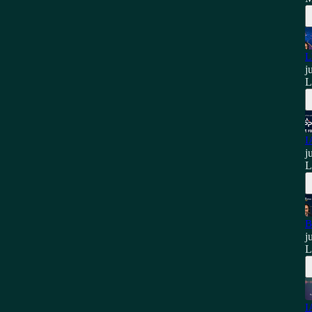
L
j
L
I
j
L
B
j
L
I