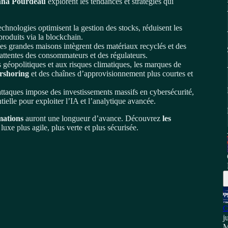
nna Pourdeau
explorent les tendances et stratégies qui
hnologies optimisent la gestion des stocks, réduisent les
 produits via la blockchain.
es grandes maisons intègrent des matériaux recyclés et des
attentes des consommateurs et des régulateurs.
 géopolitiques et aux risques climatiques, les marques de
rshoring
et des chaînes d’approvisionnement plus courtes et
ttaques impose des investissements massifs en cybersécurité,
ielle pour exploiter l’IA et l’analytique avancée.
mations
auront une longueur d’avance. Découvrez
les
uxe plus agile, plus verte et plus sécurisée.
C
j
M