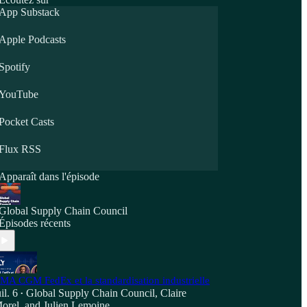
App Substack
Apple Podcasts
Spotify
YouTube
Pocket Casts
Flux RSS
Apparaît dans l'épisode
Global Supply Chain Council
Épisodes récents
MA CGM FedEx et la standardisation industrielle
uil. 6
Global Supply Chain Council
,
Claire
•
orel
, and
Julien Lemoine