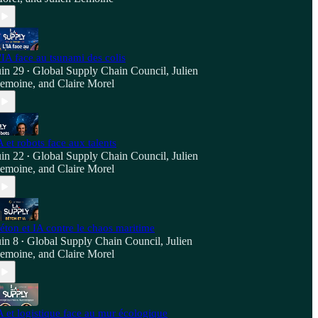
'IA face au tsunami des colis
uin 29
Global Supply Chain Council
,
Julien
•
emoine
, and
Claire Morel
A et robots face aux talents
uin 22
Global Supply Chain Council
,
Julien
•
emoine
, and
Claire Morel
éton et IA contre le chaos maritime
uin 8
Global Supply Chain Council
,
Julien
•
emoine
, and
Claire Morel
A et logistique face au mur écologique