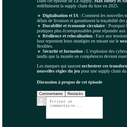
Dans cet épisode de
La Supply
,
Max Henry et A
redéfinissent la supply chain du luxe en 2025.
🔹
Digitalisation et IA
: Comment les nouvelles tec
délais de livraison et garantissent la traçabilité des
🔹
Durabilité et économie circulaire
: Pourquoi l
pratiques plus écoresponsables pour répondre aux 
🔹
Résilience et relocalisation
: Face aux tensions
luxe repensent leurs stratégies en misant sur le
nea
flexibles.
🔹
Sécurité et formation
: L’explosion des cybera
tandis que la montée en compétences devient essent
Les marques qui sauront
orchestrer ces transfor
nouvelles règles du jeu
pour une supply chain du l
Discussion à propos de cet épisode
Commentaires
Restacks