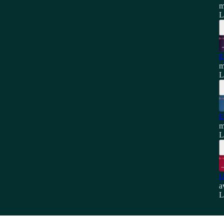
m
L
E
m
L
E
m
L
I
a
L