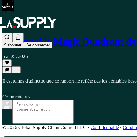
Pourquoi le Magic Quadrant de
S'abonner
Se connecter
mai 25, 2025
Il est temps d'admettre que ce rapport ne reflète pas les véritables bes
Lire →
Commentaires
© 2026 Global Supply Chain Council LLC
·
Confidentialité
∙
Condit