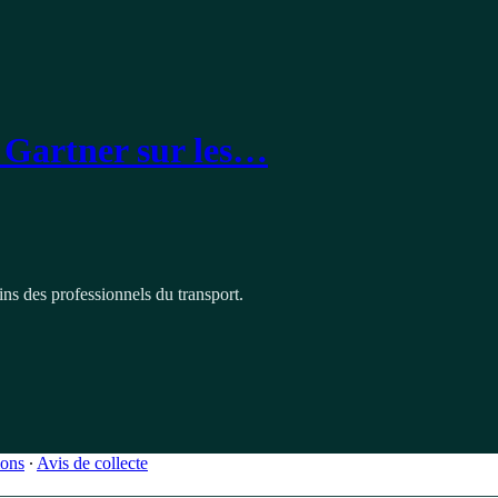
 Gartner sur les…
oins des professionnels du transport.
ions
∙
Avis de collecte